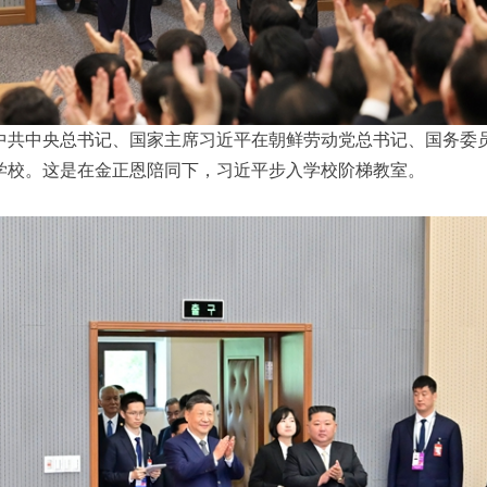
共中央总书记、国家主席习近平在朝鲜劳动党总书记、国务委
学校。这是在金正恩陪同下，习近平步入学校阶梯教室。