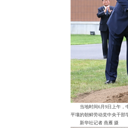
当地时间6月9日上午，中
平壤的朝鲜劳动党中央干部
新华社记者 燕雁 摄