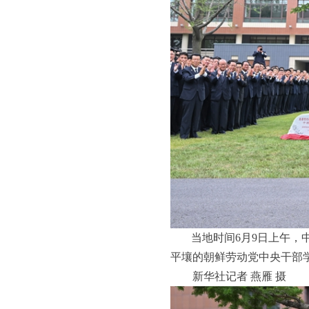
当地时间6月9日上午，
平壤的朝鲜劳动党中央干部
新华社记者 燕雁 摄