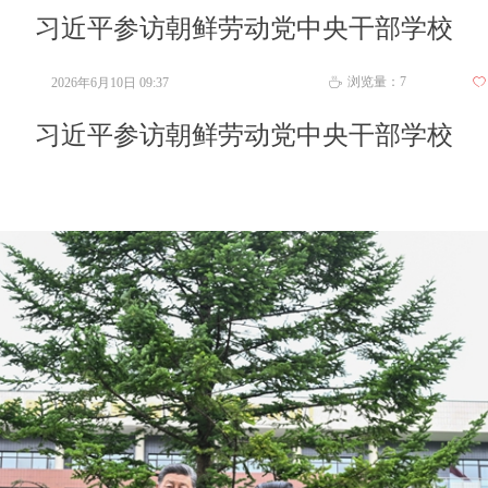
习近平参访朝鲜劳动党中央干部学校
浏览量：
7
2026年6月10日
09:37
ꄀ
ꄘ
习近平参访朝鲜劳动党中央干部学校