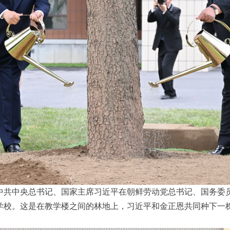
共中央总书记、国家主席习近平在朝鲜劳动党总书记、国务委
学校。这是在教学楼之间的林地上，习近平和金正恩共同种下一