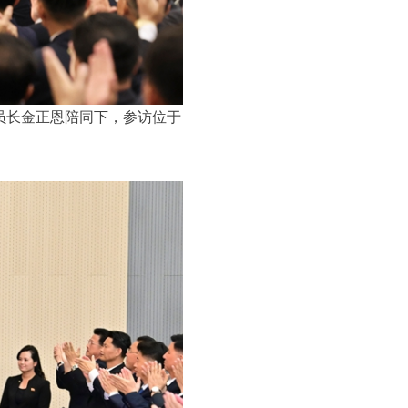
员长金正恩陪同下，参访位于