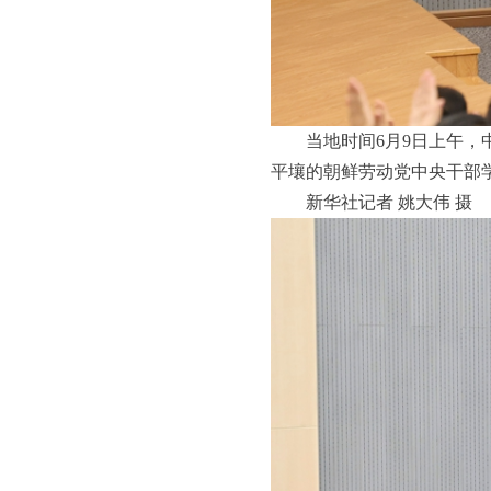
当地时间6月9日上午，中
平壤的朝鲜劳动党中央干部
新华社记者 姚大伟 摄