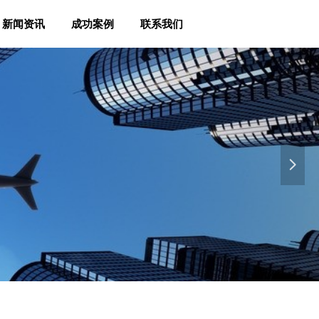
新闻资讯
成功案例
联系我们
新闻资讯
成功案例
联系我们
넲