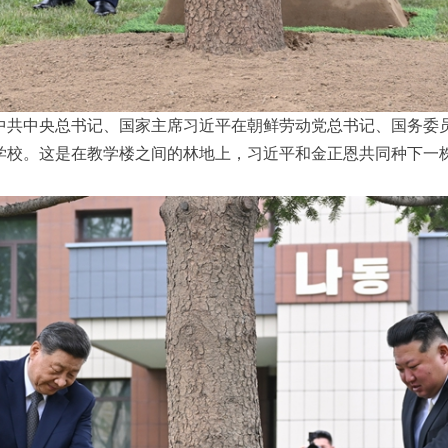
共中央总书记、国家主席习近平在朝鲜劳动党总书记、国务委
学校。这是在教学楼之间的林地上，习近平和金正恩共同种下一