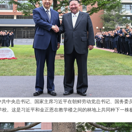
中共中央总书记、国家主席习近平在朝鲜劳动党总书记、国务委
学校。这是习近平和金正恩在教学楼之间的林地上共同种下一株