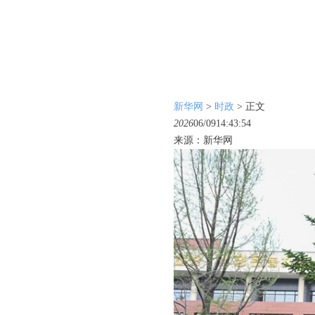
新华网
>
时政
> 正文
2026
06/0914:43:54
来源：新华网