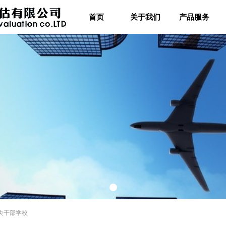
首页
关于我们
产品服务
首页
关于我们
产品服务
央干部学校